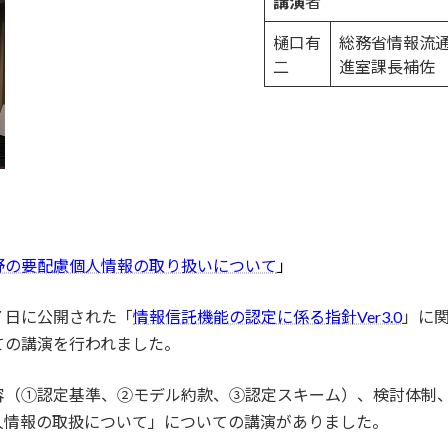
講演
者
樋口有
総務省情報流
二
進室課長補佐
野の要配慮個人情報の取り扱いについて
」
７日に公開された「
情報信託機能の認定に係る指針Ver3.0
」に
ての講演を行われました。
（①認定基準、②モデル約款、③認定スキーム）、検討体制
人情報の取扱について」についての講演がありました。