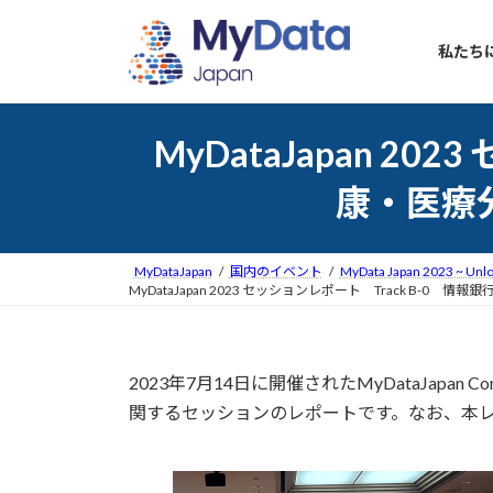
コ
ナ
ン
ビ
私たち
テ
ゲ
ン
ー
ツ
シ
MyDataJapan 2
へ
ョ
ス
ン
康・医療
キ
に
ッ
移
プ
動
MyDataJapan
国内のイベント
MyData Japan 2023 ~ Unlo
MyDataJapan 2023 セッションレポート Track B
2023年7月14日に開催されたMyDataJapa
関するセッションのレポートです。なお、本レポー