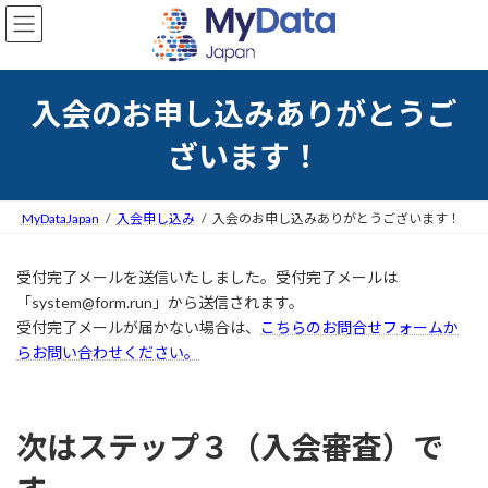
コ
ナ
ン
ビ
テ
ゲ
ン
ー
ツ
シ
入会のお申し込みありがとうご
へ
ョ
ス
ン
ざいます！
キ
に
ッ
移
プ
動
MyDataJapan
入会申し込み
入会のお申し込みありがとうございます！
受付完了メールを送信いたしました。受付完了メールは
「system@form.run」から送信されます。
受付完了メールが届かない場合は、
こちらのお問合せフォームか
らお問い合わせください。
次はステップ３（入会審査）で