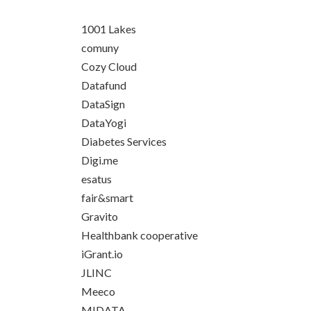
1001 Lakes
comuny
Cozy Cloud
Datafund
DataSign
DataYogi
Diabetes Services
Digi.me
esatus
fair&smart
Gravito
Healthbank cooperative
iGrant.io
JLINC
Meeco
MIDATA