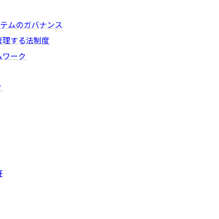
システムのガバナンス
管理する法制度
ムワーク
？
証