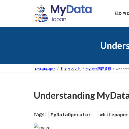
コ
ナ
ン
ビ
私たち
テ
ゲ
ン
ー
ツ
シ
へ
ョ
Under
ス
ン
キ
に
ッ
移
プ
動
MyDataJapan
ドキュメント
MyData関連資料
Unders
Understanding MyD
tags:
MyDataOperator
whitepaper