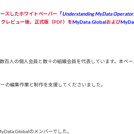
にリリースしたホワイトペーパー
「
Understanding MyData Operator
クレビュー後、正式版（PDF）を
MyData Global
および
MyDat
)は、50カ国以上の数百人の個人会員と数十の組織会員を代表していま
本ペーパーの編集作業と制作を支援してくださいました。
ta Globalのメンバーでした。