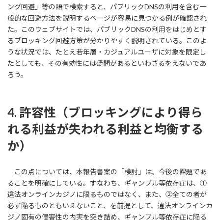
ング回避」等の語で検索すると、パブリックDNSの利用を含む一
般的な回避方法を説明するページが容易に見つかる例が確認され
た。このウェブサイトでは、パブリックDNSの利用をはじめとす
るブロッキング回避方策が分かりやすく説明されている。このよ
うな状況では、たとえ若年層・カジュアルユーザに対象を限定し
たとしても、その有効性には疑問があるといわざるをえないであ
ろう。
4. 許容性（ブロッキングにより得ら
れる利益が失われる利益と均衡する
か）
この点については、本報告書案の「検討」は、今後の課題であ
ることを明確にしている。すなわち、ギャンブル等依存症は、①
違法オンラインカジノに限るものではなく、また、②全ての者が
必ず陥るものともいえないこと、を前提として、違法オンラインカ
ジノ固有の侵害性の内実を突き詰め、ギャンブル等依存症に陥る