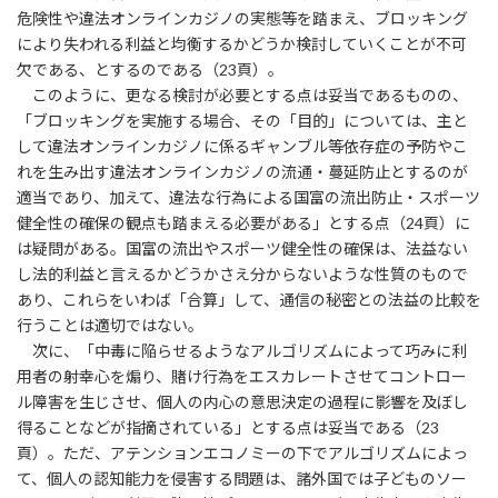
危険性や違法オンラインカジノの実態等を踏まえ、ブロッキング
により失われる利益と均衡するかどうか検討していくことが不可
欠である、とするのである（23頁）。
このように、更なる検討が必要とする点は妥当であるものの、
「ブロッキングを実施する場合、その「目的」については、主と
して違法オンラインカジノに係るギャンブル等依存症の予防やこ
れを生み出す違法オンラインカジノの流通・蔓延防止とするのが
適当であり、加えて、違法な行為による国富の流出防止・スポーツ
健全性の確保の観点も踏まえる必要がある」とする点（24頁）に
は疑問がある。国富の流出やスポーツ健全性の確保は、法益ない
し法的利益と言えるかどうかさえ分からないような性質のもので
あり、これらをいわば「合算」して、通信の秘密との法益の比較を
行うことは適切ではない。
次に、「中毒に陥らせるようなアルゴリズムによって巧みに利
用者の射幸心を煽り、賭け行為をエスカレートさせてコントロー
ル障害を生じさせ、個人の内心の意思決定の過程に影響を及ぼし
得ることなどが指摘されている」とする点は妥当である（23
頁）。ただ、アテンションエコノミーの下でアルゴリズムによっ
て、個人の認知能力を侵害する問題は、諸外国では子どものソー