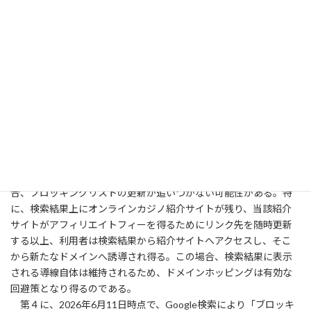
第３に、前記日本インターネットプロバイダ協会の報告は「ブ
ロッキングの回避は案外簡単」としている。これはオンラインカ
ジノのサイト運営者側のブロッキング回避に関するものである
（資料4-3）。この報告によると、①サイト運営者は、ブロッキン
グが実施された場合、回避方策をユーザに伝える動機を持つた
め、ブラウザやOSの設定変更を説明する動画などを公開すること
が予想される、②スマホアプリについては、最初から回避手段を
ビルトインすることも可能である、③ドメインホッピングは、複
数のドメインを使い捨ての形で変更する手法であり、有効なブロ
ッキング回避策となり得る、とのことである。具体的には、DNS
ブロッキングが特定ドメインを対象とする以上、オンラインカジ
ノ事業者が別ドメイン又はミラーサイトへ誘導を切り替えた場
合、ブロッキングリストの更新が追いつかない可能性がある。特
に、検索結果上にオンラインカジノ紹介サイトが残り、当該紹介
サイトがアフィリエイトフィーを得るためにリンク先を随時更新
する以上、利用者は検索結果から紹介サイトへアクセスし、そこ
から新たなドメインへ誘導され得る。この場合、検索結果に表示
される導線自体は維持されるため、ドメインホッピングは有効な
回避策となり得るのである。
第４に、2026年6月11日時点で、Google検索により「ブロッキ