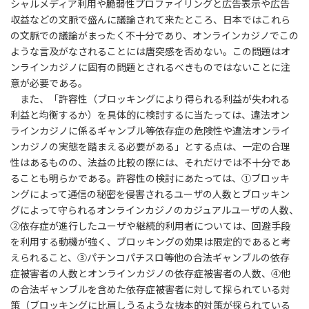
シャルメディア利用や脆弱性プロファイリングと広告表示や広告
収益などの文脈で盛んに議論されて来たところ、日本ではこれら
の文脈での議論がまったく不十分であり、オンラインカジノでこの
ような言及がなされることには唐突感を否めない。この問題はオ
ンラインカジノに固有の問題とされるべきものではないことに注
意が必要である。
また、「許容性（ブロッキングにより得られる利益が失われる
利益と均衡するか）を具体的に検討するに当たっては、違法オン
ラインカジノに係るギャンブル等依存症の危険性や違法オンライ
ンカジノの実態を踏まえる必要がある」とする点は、一定の合理
性はあるものの、法益の比較の際には、それだけでは不十分であ
ることも明らかである。許容性の検討にあたっては、①ブロッキ
ングによって通信の秘密を侵害されるユーザの人数とブロッキン
グによって守られるオンラインカジノのカジュアルユーザの人数、
②依存症が進行したユーザや継続的利用者については、回避手段
を利用する動機が強く、ブロッキングの効果は限定的であると考
えられること、③パチンコパチスロ等他の合法ギャンブルの依存
症被害者の人数とオンラインカジノの依存症被害者の人数、④他
の合法ギャンブルを含めた依存症被害者に対して採られている対
策（ブロッキングに比肩しうるような抜本的対策が採られている