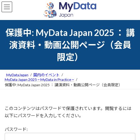
コ
ナ
ン
ビ
テ
ゲ
ン
ー
ツ
シ
保護中: MyData Japan 2025 ： 講
へ
ョ
ス
ン
演資料・動画公開ページ（会員
キ
に
ッ
移
限定）
プ
動
MyDataJapan
国内のイベント
MyData Japan 2025 ~ MyData in Practice ~
保護中: MyData Japan 2025 ： 講演資料・動画公開ページ（会員限定）
このコンテンツはパスワードで保護されています。閲覧するには
以下にパスワードを入力してください。
パスワード: