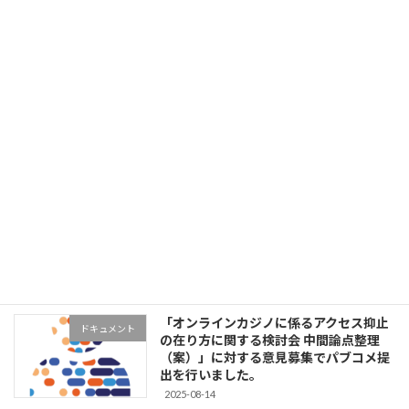
した。
2026-05-10
MyDataJapan 2026 ～Revisiting
Uncategorized
MyData～を開催します。
2026-05-01
MyDataJapan Conferece 2025のセッシ
イベント
ョンレポート、登壇資料を公開しまし
た。
2025-10-20
「オンラインカジノに係るアクセス抑止
ドキュメント
の在り方に関する検討会 中間論点整理
（案）」に対する意見募集でパブコメ提
出を行いました。
2025-08-14